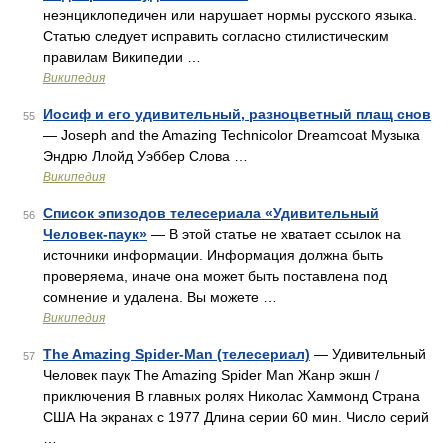
неэнциклопедичен или нарушает нормы русского языка.
Статью следует исправить согласно стилистическим
правилам Википедии …
Википедия
Иосиф и его удивительный, разноцветный плащ снов
55
— Joseph and the Amazing Technicolor Dreamcoat Музыка
Эндрю Ллойд Уэббер Слова …
Википедия
Список эпизодов телесериала «Удивительный
56
Человек-паук»
— В этой статье не хватает ссылок на
источники информации. Информация должна быть
проверяема, иначе она может быть поставлена под
сомнение и удалена. Вы можете …
Википедия
The Amazing Spider-Man (телесериал)
— Удивительный
57
Человек паук The Amazing Spider Man Жанр экшн /
приключения В главных ролях Николас Хаммонд Страна
США На экранах с 1977 Длина серии 60 мин. Число серий
…