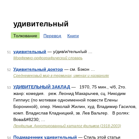
удивительный
Толкование
Перевод
Книги
удивительный
— у/див/и/тельн/ый …
51
Морфемно-орфографический словарь
Удивительный доктор
— см. Бэкон …
52
Средневековый мир в терминах, именах и названиях
УДИВИТЕЛЬНЫЙ ЗАКЛАД
— 1970, 75 мин., ч/б, 2то.
53
жанр: комедия. реж. Леонид Макарычев, сц. Никодим
Гиппиус (по мотивам одноименной повести Елены
Борониной), опер. Николай Жилин, худ. Владимир Гасилов,
комп. Владислав Кладницкий, зв. Лев Вальтер. В ролях:
Вова&#8230; …
Ленфильм. Аннотированный каталог фильмов (1918-2003)
Подмаренник удивительный
— Стиль этой статьи
54