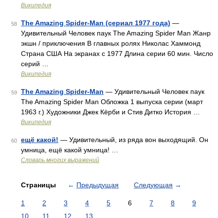
Википедия
The Amazing Spider-Man (сериал 1977 года)
—
58
Удивительный Человек паук The Amazing Spider Man Жанр
экшн / приключения В главных ролях Николас Хаммонд
Страна США На экранах с 1977 Длина серии 60 мин. Число
серий …
Википедия
The Amazing Spider-Man
— Удивительный Человек паук
59
The Amazing Spider Man Обложка 1 выпуска серии (март
1963 г.) Художники Джек Кёрби и Стив Дитко История …
Википедия
ещё какой!
— Удивительный, из ряда вон выходящий. Он
60
умница, ещё какой умница! …
Словарь многих выражений
Страницы
←
Предыдущая
Следующая
→
1
2
3
4
5
6
7
8
9
10
11
12
13